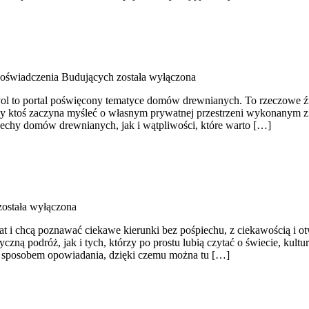
 Doświadczenia Budujących
została wyłączona
 to portal poświęcony tematyce domów drewnianych. To rzeczowe źródł
gdy ktoś zaczyna myśleć o własnym prywatnej przestrzeni wykonanym z
echy domów drewnianych, jak i wątpliwości, które warto […]
ostała wyłączona
iat i chcą poznawać ciekawe kierunki bez pośpiechu, z ciekawością i 
ą podróż, jak i tych, którzy po prostu lubią czytać o świecie, kultura
ym sposobem opowiadania, dzięki czemu można tu […]