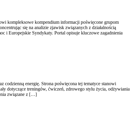
stanowi kompleksowe kompendium informacji poświęcone grupom
centrując się na analizie zjawisk związanych z działalnością
oc i Europejskie Syndykaty. Portal opisuje kluczowe zagadnienia
raz codzienną energię. Strona poświęcona tej tematyce stanowi
ły dotyczące treningów, ćwiczeń, zdrowego stylu życia, odżywiania
enia związane z […]