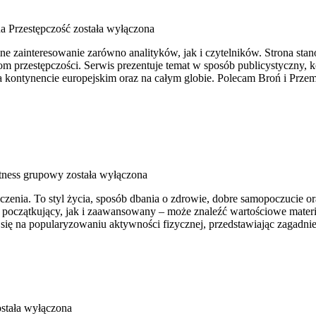
 Przestępczość
została wyłączona
mne zainteresowanie zarówno analityków, jak i czytelników. Strona 
 przestępczości. Serwis prezentuje temat w sposób publicystyczny, kon
 kontynencie europejskim oraz na całym globie. Polecam Broń i Przem
itness grupowy
została wyłączona
iczenia. To styl życia, sposób dbania o zdrowie, dobre samopoczucie o
oczątkujący, jak i zaawansowany – może znaleźć wartościowe materia
się na popularyzowaniu aktywności fizycznej, przedstawiając zagadni
stała wyłączona