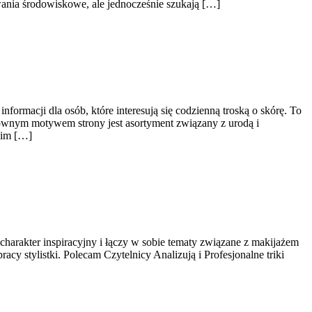
wania środowiskowe, ale jednocześnie szukają […]
nformacji dla osób, które interesują się codzienną troską o skórę. To
Głównym motywem strony jest asortyment związany z urodą i
kim […]
harakter inspiracyjny i łączy w sobie tematy związane z makijażem
cy stylistki. Polecam Czytelnicy Analizują i Profesjonalne triki