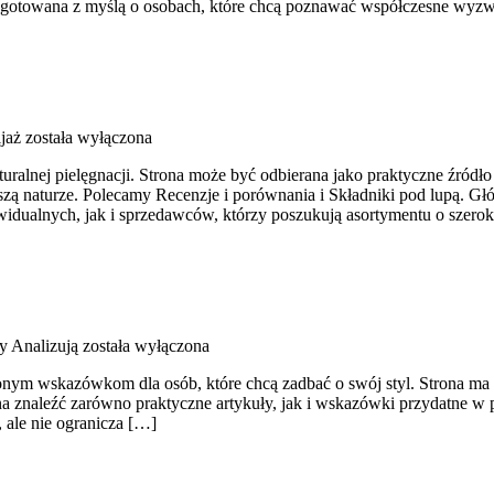
przygotowana z myślą o osobach, które chcą poznawać współczesne wyz
jaż
została wyłączona
turalnej pielęgnacji. Strona może być odbierana jako praktyczne źródło i
iższą naturze. Polecamy Recenzje i porównania i Składniki pod lupą. 
widualnych, jak i sprzedawców, którzy poszukują asortymentu o szero
y Analizują
została wyłączona
onym wskazówkom dla osób, które chcą zadbać o swój styl. Strona ma c
 znaleźć zarówno praktyczne artykuły, jak i wskazówki przydatne w pra
 ale nie ogranicza […]