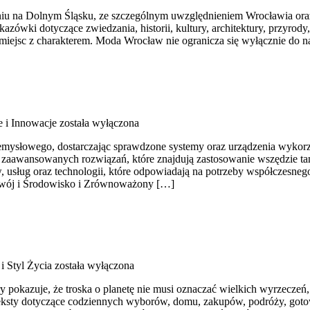
u na Dolnym Śląsku, ze szczególnym uwzględnieniem Wrocławia oraz z
zówki dotyczące zwiedzania, historii, kultury, architektury, przyrody
ć miejsc z charakterem. Moda Wrocław nie ogranicza się wyłącznie do 
e i Innowacje
została wyłączona
ysłowego, dostarczając sprawdzone systemy oraz urządzenia wykorzy
u zaawansowanych rozwiązań, które znajdują zastosowanie wszędzie tam
 usług oraz technologii, które odpowiadają na potrzeby współczesne
wój i Środowisko i Zrównoważony […]
i Styl Życia
została wyłączona
óry pokazuje, że troska o planetę nie musi oznaczać wielkich wyrzecze
teksty dotyczące codziennych wyborów, domu, zakupów, podróży, gotow