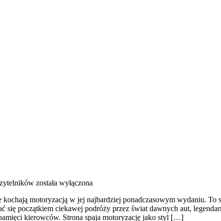
Czytelników
została wyłączona
e kochają motoryzacją w jej najbardziej ponadczasowym wydaniu. To st
tać się początkiem ciekawej podróży przez świat dawnych aut, legend
amięci kierowców. Strona spaja motoryzację jako styl […]