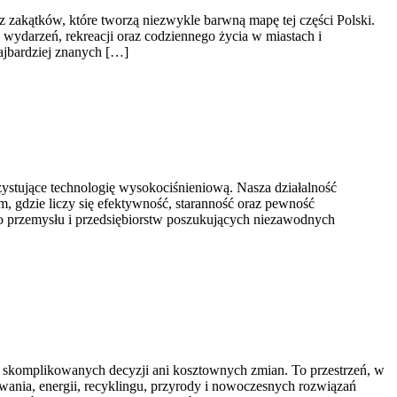
akątków, które tworzą niezwykle barwną mapę tej części Polski.
, wydarzeń, rekreacji oraz codziennego życia w miastach i
najbardziej znanych […]
stujące technologię wysokociśnieniową. Nasza działalność
, gdzie liczy się efektywność, staranność oraz pewność
go przemysłu i przedsiębiorstw poszukujących niezawodnych
ń, skomplikowanych decyzji ani kosztownych zmian. To przestrzeń, w
ania, energii, recyklingu, przyrody i nowoczesnych rozwiązań